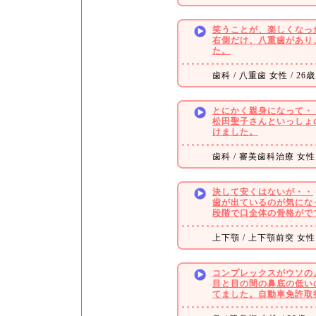
笑うことが、楽しくなっ
右側だけ、八重歯があり
た。
歯科 / 八重歯 女性 / 26歳
とにかく親身になって・
松田聖子さんといっしょ
けました。
歯科 / 審美歯科治療 女性 
決して安くはないが・・
歯が出ているのが気にな
段階で口全体の骨格がでて
上下顎 / 上下顎前突 女性 
コンプレックスがウソの
目と目の間の鼻底の低い
てました。自動車免許取