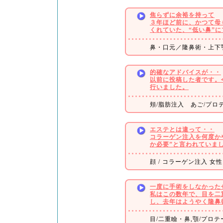
焦らずに余裕を持って
３年ほど前に、かつて母
くれていた、“低い鼻”
鼻・口元／隆鼻術・上下顎前
的確なアドバイスが・・
以前に投稿した者です。
行いました。
頬/脂肪注入 あご/プロテー
エステとは違って・・
コラーゲン注入を何度か
か必要”と言われていま
顔 / コラーゲン注入 女性 
一度に手術をしなかった
私はこの数年で、目を二
し、去年はようやく隆鼻
目/二重瞼・鼻,顎/プロテー