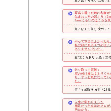
顔／ほくろ取り 女性 / 2
写真を撮った時の印象が
生まれつきのほくろ（6
3mmくらいのほくろを
顔／ほくろ取り 女性 / 2
やって本当によかったな
私は顔にある４つのほく
ありませんでした。
顔/ほくろ取り 女性 / 23
切り取って正解！
眉の付け根に５ミリくら
り、ずっと気になってい
た。
眉 / イボ取り 女性 / 28歳
人生が変わりました
満足だった点はホクロが
来たから。