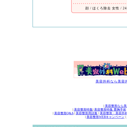
顔 / ほくろ除去 女性 / 2
美容外科なら美容外
|
美容整形なら美
|
美容整形特集
|
美容整形特集 豊胸手術
|
美容整形Q&A
|
美容整形用語集
|
美容整形・美容外
|
美容整形WEBキャンペーン
|