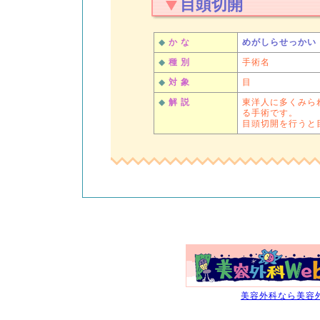
目頭切開
◆
か な
めがしらせっかい
◆
種 別
手術名
◆
対 象
目
◆
解 説
東洋人に多くみら
る手術です。
目頭切開を行うと
美容外科なら美容外