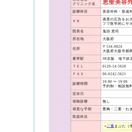
恵聖美容
クリニック名
診療科目
美容外科・形成
過度の広告をお
ＰＲ
フで医学的にサ
院長名
鬼頭 恵司
所在地
大阪府
〒534-0024
住所
大阪府大阪市都島区
最寄駅
JR京阪 地下鉄
ＴＥＬ
0120-14-5620
ＦＡＸ
06-6242-5621
10:00 〜 19:00
診療時間
予約制・相談無
定休日
保険診療
無し
得意な手術
豊胸・二重・わ
取扱科目
■
二重
まぶた（