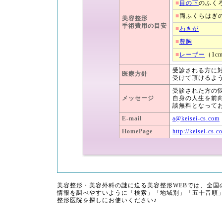
■
目の下
のふく
■
両ふくらはぎ
美容整形
手術費用の目安
■
わきが
■
豊胸
■
レーザー
（1c
受診される方に
医療方針
受けて頂けるよ
受診された方の
メッセージ
自身の人生を前
談無料となって
E-mail
a@keisei-cs.com
HomePage
http://keisei-cs.c
美容整形・美容外科の謎に迫る美容整形WEBでは、全
情報を調べやすいように「検索」「地域別」「五十音順
整形医院を探しにお使いください♪