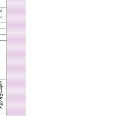
さ
さ
野
致
る
る
納
定
交
結
ら