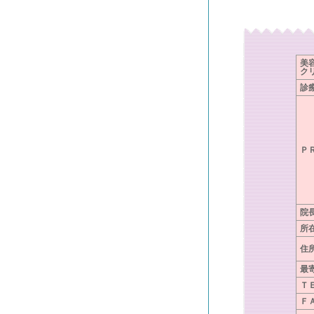
美
ク
診
Ｐ
院
所
住
最
Ｔ
Ｆ