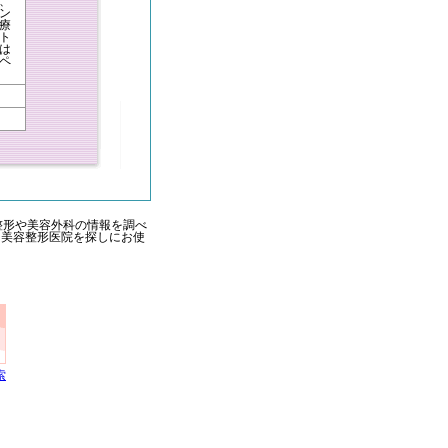
、
ン
療
ト
は
ペ
整形や美容外科の情報を調べ
る美容整形医院を探しにお使
索