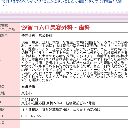
ておりますのでわからないことがございましたら遠慮なさらずにお電話くださ
い。
容整形
汐留コムロ美容外科・歯科
リニック名
療科目
美容外科・形成外科
現在、東京、立川、大阪、名古屋、宮崎に開院しているコムロ美容外
科。その全てを総括する総院長小室好一は定期的に各クリニックを廻
り、医療レベルを一定に保つよう心掛けています。また、常に高い水
の技術レベルをキープするため、ドクターは外科ないし形成外科を５
以上経験した土台のある者を採用しております。麻酔医も麻酔科標榜
及び日本麻酔科学会指定指導医を合わせ持つ日本でも数少ない経歴の
Ｒ
クターを採用。患者様１人１人の症状や体質に合った麻酔を処方致し
すのでアレルギーをお持ちの方でも安心です。また、日本人にぴった
の美しいバストラインを追求した「コムロコヒーシブシリコン」の取
いも行っております。専門カウンセラーによる電話での無料カウンセ
ングも行っておりますのでわからないことがございましたら遠慮なさ
ずにお電話ください。
長名
石田浩康
在地
東京都
〒105-0004
所
東京都港区港区 新橋2-21-1 新橋駅前ビル2号館 5F
寄駅
ＪＲ新橋駅、都営浅草線新橋駅、ゆりかもめ新橋駅
ＥＬ
0120-566-095
ＡＸ