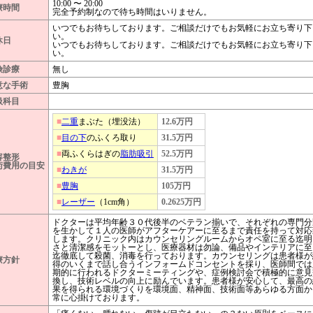
10:00 〜 20:00
療時間
完全予約制なので待ち時間はいりません。
いつでもお待ちしております。ご相談だけでもお気軽にお立ち寄り下
い。
休日
いつでもお待ちしております。ご相談だけでもお気軽にお立ち寄り下
い。
険診療
無し
意な手術
豊胸
扱科目
■
二重
まぶた（埋没法）
12.6万円
■
目の下
のふくろ取り
31.5万円
■
両ふくらはぎの
脂肪吸引
52.5万円
容整形
術費用の目安
■
わきが
31.5万円
■
豊胸
105万円
■
レーザー
（1cm角）
0.2625万円
ドクターは平均年齢３０代後半のベテラン揃いで、それぞれの専門分
を生かして１人の医師がアフターケアーに至るまで責任を持って対応
します。クリニック内はカウンセリングルームからオペ室に至る迄明
さと清潔感をモットーとし、医療器材は勿論、備品やインテリアに至
迄徹底して殺菌、消毒を行っております。カウンセリングは患者様が
療方針
得のいくまで話し合うインフォームドコンセントを採り、医師間では
期的に行われるドクターミーティングや、症例検討会で積極的に意見
換し、技術レベルの向上に励んでいます。患者様が安心して、最高の
果を得られる環境づくりを環境面、精神面、技術面等あらゆる方面か
常に心掛けております。