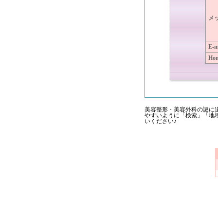
メ
E-m
Ho
美容整形・美容外科の謎に
やすいように「検索」「地
いください♪