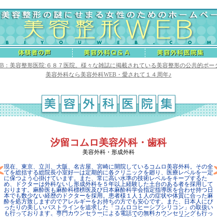
EB：美容整形医院:６８７医院。様々な雑誌に掲載されている美容整形の公共的ポー
美容外科なら美容外科WEB・愛されて１４周年♪
汐留コムロ美容外科・歯科
美容外科・形成外科
現在、東京、立川、大阪、名古屋、宮崎に開院しているコムロ美容外科。その全
てを総括する総院長小室好一は定期的に各クリニックを廻り、医療レベルを一定
に保つよう心掛けています。また、常に高い水準の技術レベルをキープするた
め、ドクターは外科ないし形成外科を５年以上経験した土台のある者を採用して
おります。麻酔医も麻酔科標榜医及び日本麻酔科学会指定指導医を合わせ持つ日
本でも数少ない経歴のドクターを採用。患者様１人１人の症状や体質に合った麻
酔を処方致しますのでアレルギーをお持ちの方でも安心です。また、日本人にぴ
ったりの美しいバストラインを追求した「コムロコヒーシブシリコン」の取扱い
も行っております。専門カウンセラーによる電話での無料カウンセリングも行っ