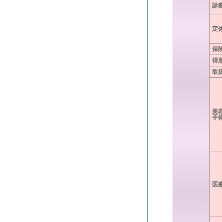
診
定
保
得
取
美
手
医