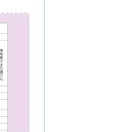
準
年
医
ド
ま
り
扱
リ
ら