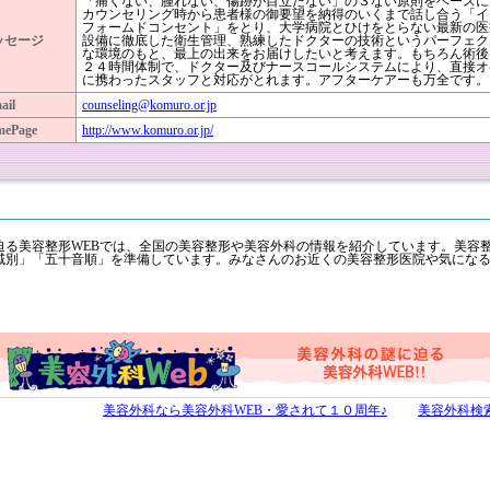
「痛くない、腫れない、傷跡が目立たない」の３ない原則をベースに
カウンセリング時から患者様の御要望を納得のいくまで話し合う「イ
フォームドコンセント」をとり、大学病院とひけをとらない最新の医
ッセージ
設備に徹底した衛生管理、熟練したドクターの技術というパーフェク
な環境のもと、最上の出来をお届けしたいと考えます。もちろん術後
２４時間体制で、ドクター及びナースコールシステムにより、直接オ
に携わったスタッフと対応がとれます。アフターケアーも万全です。
ail
counseling@komuro.or.jp
mePage
http://www.komuro.or.jp/
迫る美容整形WEBでは、全国の美容整形や美容外科の情報を紹介しています。美容
域別」「五十音順」を準備しています。みなさんのお近くの美容整形医院や気にな
美容外科なら美容外科WEB・愛されて１０周年♪
美容外科検