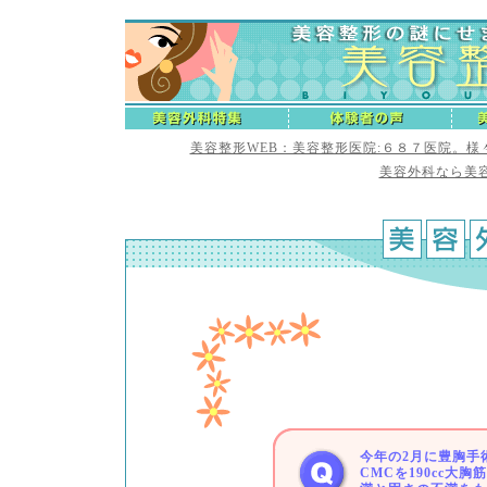
美容整形WEB：美容整形医院:６８７医院。
美容外科なら美容
今年の2月に豊胸手
CMCを190cc大