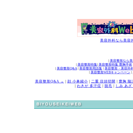
美容外科なら美容外
|
美容整形なら美
|
美容整形特集
|
美容整形特集 豊胸手術
|
美容整形Q&A
|
美容整形用語集
|
美容整形・美容外
|
美容整形WEBキャンペーン
|
美容整形Q&A →
|
顔 小鼻縮小
|
二重 目頭切開
|
豊胸 陥
|
わきが 多汗症
|
脱毛
|
しみ あざ