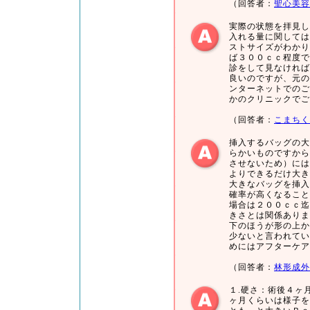
（回答者：
聖心美容
実際の状態を拝見し
入れる量に関しては
ストサイズがわかり
ば３００ｃｃ程度で
診をして見なければ
良いのですが、元の
ンターネットでのご
かのクリニックでご
（回答者：
こまちく
挿入するバッグの大
らかいものですから
させないため）には
よりできるだけ大き
大きなバッグを挿入
確率が高くなること
場合は２００ｃｃ迄
きさとは関係ありま
下のほうが形の上か
少ないと言われてい
めにはアフターケア
（回答者：
林形成外
１.硬さ：術後４ヶ
ヶ月くらいは様子を