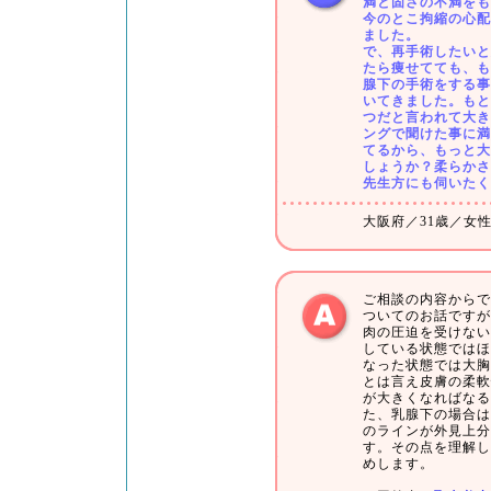
満と固さの不満をも
今のとこ拘縮の心配
ました。
で、再手術したいと
たら痩せてても、も
腺下の手術をする事
いてきました。もと
つだと言われて大き
ングで聞けた事に満
てるから、もっと大
しょうか？柔らかさ
先生方にも伺いたく
大阪府／31歳／女性／
ご相談の内容からで
ついてのお話ですが
肉の圧迫を受けない
している状態ではほ
なった状態では大胸
とは言え皮膚の柔軟
が大きくなればなる
た、乳腺下の場合は
のラインが外見上分
す。その点を理解し
めします。