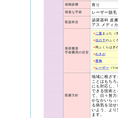
保険診療
有り
得意な手術
レーザー脱毛
泌尿器科 皮
取扱科目
アス メディ
■
二重
まぶた（
■
目の下
のふく
■
両ふくらはぎ
美容整形
手術費用の目安
■
わきが
■
豊胸
■
レーザー
（1c
地域に根ざす
ことはもちろ
にも対応し、
できる技術と
医療方針
て、日々努力
かなかいらっ
る病気を治せ
いよう、より
ます。