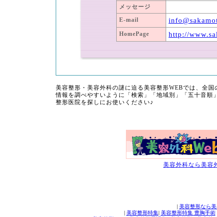
メッセージ
E-mail
info@sakamot
HomePage
http://www.sa
美容整形・美容外科の謎に迫る美容整形WEBでは、全
情報を調べやすいように「検索」「地域別」「五十音順
整形医院を探しにお使いください♪
美容外科なら美容外
|
美容整形なら美
|
美容整形特集
|
美容整形特集 豊胸手術