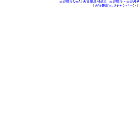
|
美容整形Q&A
|
美容整形用語集
|
美容整形・美容外
|
美容整形WEBキャンペーン
|