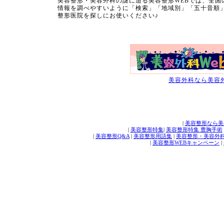
美容整形・美容外科の謎に迫る美容整形WEBでは、全
情報を調べやすいように「検索」「地域別」「五十音順
整形医院を探しにお使いください♪
美容外科なら美容外
|
美容整形なら美
|
美容整形特集
|
美容整形特集 豊胸手術
|
美容整形Q&A
|
美容整形用語集
|
美容整形・美容外
|
美容整形WEBキャンペーン
|