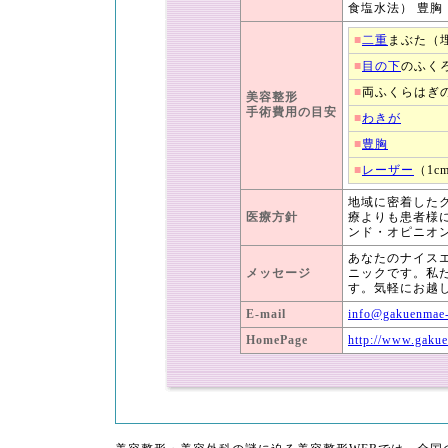
食塩水法） 豊胸
■
二重
まぶた（
■
目の下
のふく
■
両ふくらはぎ
美容整形
手術費用の目安
■
わきが
■
豊胸
■
レーザー
（1c
地域に密着した
医療方針
療よりも患者様
ンド・オピニオ
あなたのナイス
メッセージ
ニックです。私
す。気軽にお越
E-mail
info@gakuenmae-
HomePage
http://www.gakue