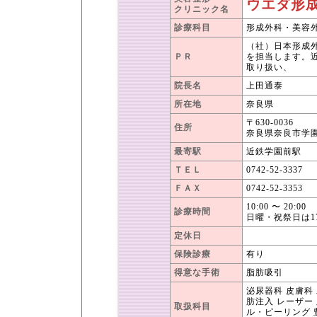
ウエダ形
クリニック名
診療科目
形成外科・美容
（社）日本形成
ＰＲ
を担当します。
取り扱い、
院長名
上田通泰
所在地
奈良県
〒630-0036
住所
奈良県奈良市学園北
最寄駅
近鉄学園前駅
ＴＥＬ
0742-52-3337
ＦＡＸ
0742-52-3353
10:00 〜 20:00
診療時間
日曜・祝祭日は1
定休日
保険診療
有り
得意な手術
脂肪吸引
泌尿器科 皮膚科
肪注入 レーザー 
取扱科目
ル・ピーリング 