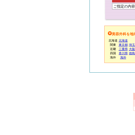
ご指定の内容
美容外科を地
北海道
北海道
関東
東京都
埼玉
近畿
三重県
大阪
四国
香川県
徳島
海外
海外