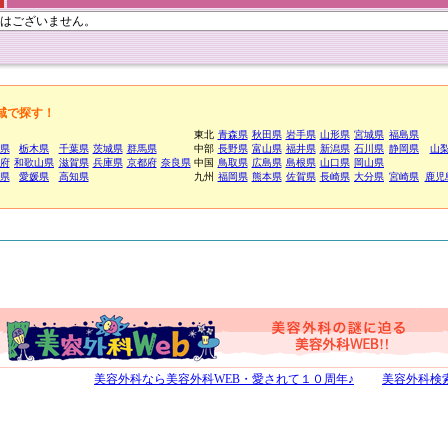
はございません。
域で探す！
東北
青森県
秋田県
岩手県
山形県
宮城県
福島県
県
栃木県
千葉県
茨城県
群馬県
中部
長野県
富山県
福井県
新潟県
石川県
静岡県
山
府
和歌山県
滋賀県
兵庫県
京都府
奈良県
中国
鳥取県
広島県
島根県
山口県
岡山県
県
愛媛県
高知県
九州
福岡県
熊本県
佐賀県
長崎県
大分県
宮崎県
鹿児
美容外科なら美容外科WEB・愛されて１０周年♪
美容外科検